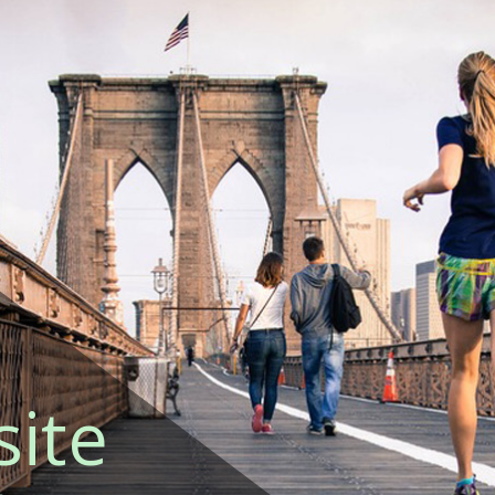
site
L