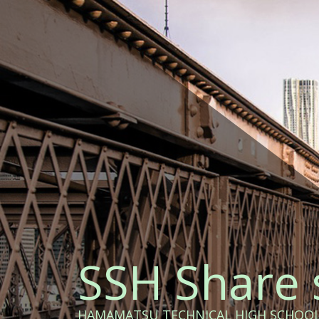
コ
ン
テ
ン
ツ
へ
ス
キ
ッ
プ
SSH Share 
HAMAMATSU TECHNICAL HIGH SCHOO