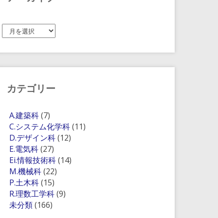
ア
ー
カ
イ
ブ
カテゴリー
A.建築科
(7)
C.システム化学科
(11)
D.デザイン科
(12)
E.電気科
(27)
Ei.情報技術科
(14)
M.機械科
(22)
P.土木科
(15)
R.理数工学科
(9)
未分類
(166)