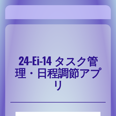
内
容
を
SSH Share site
ス
キ
ッ
プ
24-Ei-14 タスク管
理・日程調節アプ
リ