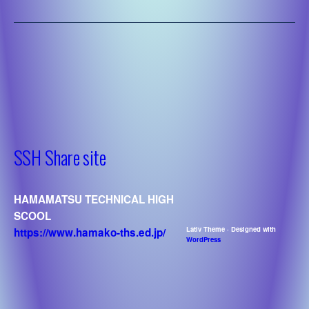
’22 課題研究
システム化学
’23 課題研究
’22システム化学
デザイン
’23 システム化学
’22デザイン
建築
’23 デザイン
’22建築
土木
’23 建築
’22土木
機械
’23 土木
SSH Share site
’22機械
電気
’23 機械
’22電気
情報技術
’23 電気
’22情報技術
理数工学
’23 情報技術
HAMAMATSU TECHNICAL HIGH
’22理数工学
’23 理数工学
SCOOL
Lativ Theme · Designed with
https://www.hamako-ths.ed.jp/
WordPress