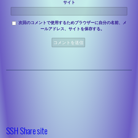
サイト
次回のコメントで使用するためブラウザーに自分の名前、メ
ールアドレス、サイトを保存する。
’22 課題研究
システム化学
’23 課題研究
’22システム化学
デザイン
’23 システム化学
’22デザイン
建築
’23 デザイン
’22建築
土木
’23 建築
’22土木
機械
’23 土木
SSH Share site
’22機械
電気
’23 機械
’22電気
情報技術
’23 電気