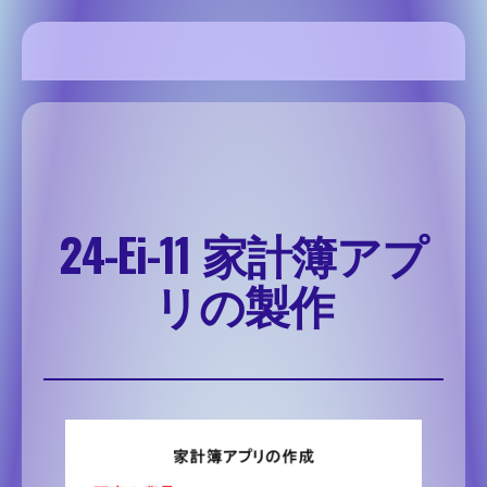
内
容
を
SSH Share site
ス
キ
ッ
プ
24-Ei-11 家計簿アプ
リの製作