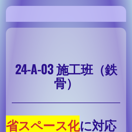
内
容
を
SSH Share site
ス
キ
ッ
プ
24-A-03 施工班（鉄
骨）
省スペース化
に対応