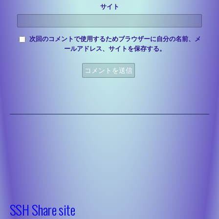
サイト
次回のコメントで使用するためブラウザーに自分の名前、メ
ールアドレス、サイトを保存する。
’22 課題研究
システム化学
’23 課題研究
’22システム化学
デザイン
’23 システム化学
’22デザイン
建築
’23 デザイン
’22建築
土木
’23 建築
’22土木
機械
’23 土木
SSH Share site
’22機械
電気
’23 機械