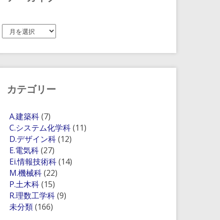
ア
ー
カ
イ
ブ
カテゴリー
A.建築科
(7)
C.システム化学科
(11)
D.デザイン科
(12)
E.電気科
(27)
Ei.情報技術科
(14)
M.機械科
(22)
P.土木科
(15)
R.理数工学科
(9)
未分類
(166)