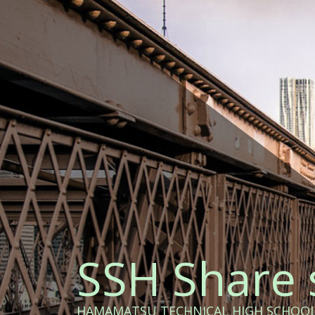
コ
ン
テ
ン
ツ
へ
ス
キ
ッ
プ
SSH Share 
HAMAMATSU TECHNICAL HIGH SCHOO