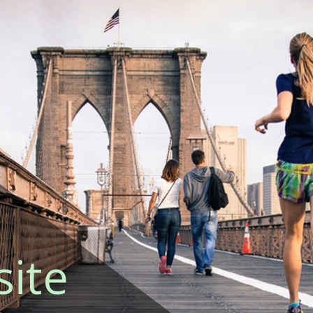
site
L