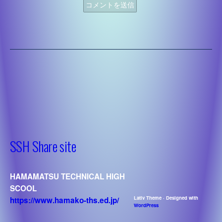
’22 課題研究
システム化学
’23 課題研究
’22システム化学
デザイン
’23 システム化学
’22デザイン
建築
’23 デザイン
’22建築
土木
’23 建築
’22土木
機械
’23 土木
SSH Share site
’22機械
電気
’23 機械
’22電気
情報技術
’23 電気
’22情報技術
理数工学
’23 情報技術
HAMAMATSU TECHNICAL HIGH
’22理数工学
’23 理数工学
SCOOL
Lativ Theme · Designed with
https://www.hamako-ths.ed.jp/
WordPress