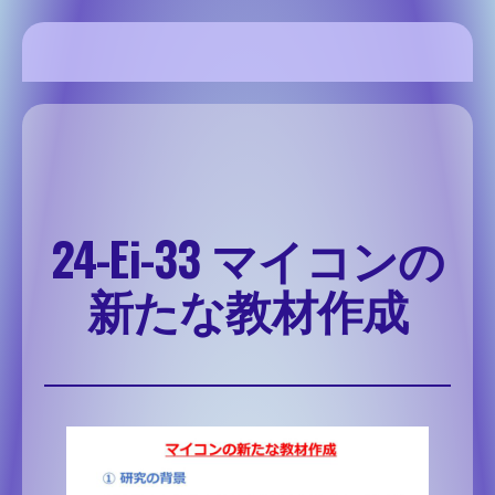
内
容
を
SSH Share site
ス
キ
ッ
プ
24-Ei-33 マイコンの
新たな教材作成