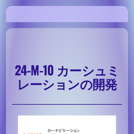
内
容
を
SSH Share site
ス
キ
ッ
プ
24-M-10 カーシュミ
レーションの開発