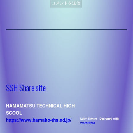
’22 課題研究
システム化学
’23 課題研究
’22システム化学
デザイン
’23 システム化学
’22デザイン
建築
’23 デザイン
’22建築
土木
’23 建築
’22土木
機械
’23 土木
SSH Share site
’22機械
電気
’23 機械
’22電気
情報技術
’23 電気
’22情報技術
理数工学
’23 情報技術
HAMAMATSU TECHNICAL HIGH
’22理数工学
’23 理数工学
SCOOL
Lativ Theme · Designed with
https://www.hamako-ths.ed.jp/
WordPress