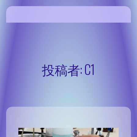
SSH Share site
投稿者:
C1